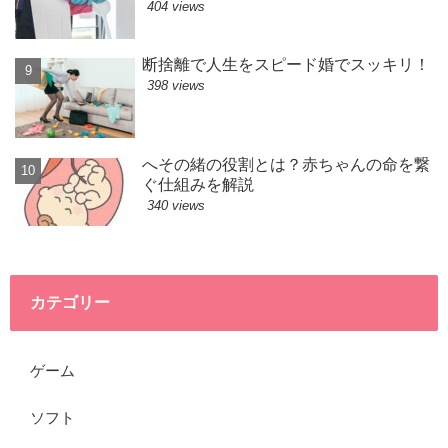
404 views
断捨離で人生をスピード婚でスッキリ！
398 views
へその緒の役割とは？赤ちゃんの命を繋
ぐ仕組みを解説
340 views
カテゴリー
ゲーム
ソフト